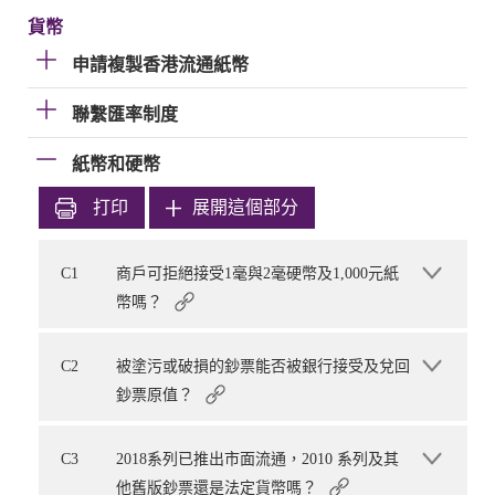
貨幣
申請複製香港流通紙幣
聯繫匯率制度
紙幣和硬幣
打印
展開這個部分
C1
商戶可拒絕接受1毫與2毫硬幣及1,000元紙
幣嗎？
C2
被塗污或破損的鈔票能否被銀行接受及兌回
鈔票原值？
C3
2018系列已推出市面流通，2010 系列及其
他舊版鈔票還是法定貨幣嗎？