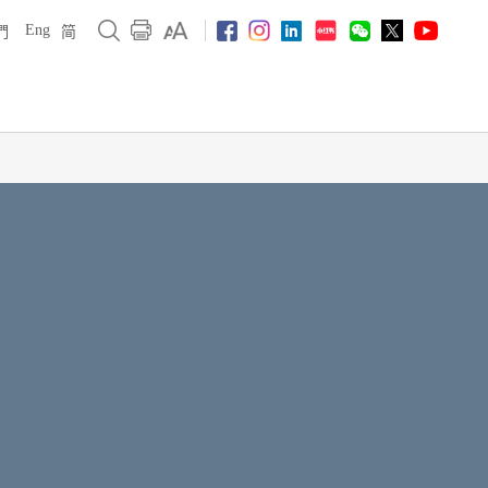
Eng
們
简