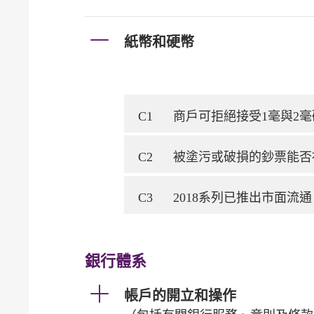
紙幣和硬幣
C1
商戶可拒絕接受1毫與2毫硬
C2
被塗污或破損的鈔票能否
C3
2018系列已推出市面流
銀行體系
帳戶的開立和操作