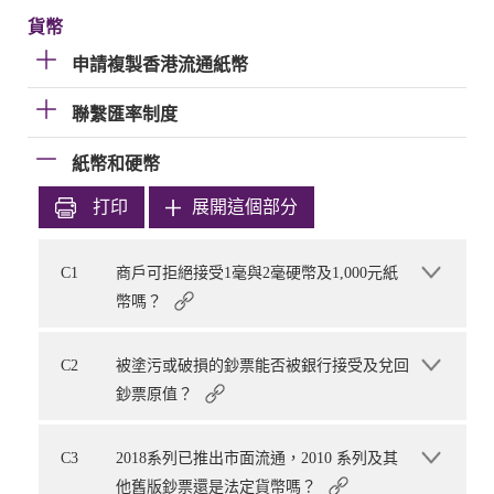
貨幣
申請複製香港流通紙幣
聯繫匯率制度
紙幣和硬幣
打印
展開這個部分
C1
商戶可拒絕接受1毫與2毫硬幣及1,000元紙
幣嗎？
C2
被塗污或破損的鈔票能否被銀行接受及兌回
鈔票原值？
C3
2018系列已推出市面流通，2010 系列及其
他舊版鈔票還是法定貨幣嗎？