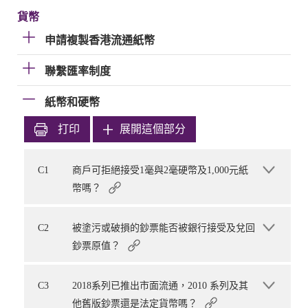
貨幣
申請複製香港流通紙幣
聯繫匯率制度
紙幣和硬幣
打印
展開這個部分
C1
商戶可拒絕接受1毫與2毫硬幣及1,000元紙
幣嗎？
C2
被塗污或破損的鈔票能否被銀行接受及兌回
鈔票原值？
C3
2018系列已推出市面流通，2010 系列及其
他舊版鈔票還是法定貨幣嗎？