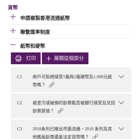
貨幣
申請複製香港流通紙幣
聯繫匯率制度
紙幣和硬幣
打印
展開這個部分
C1
商戶可拒絕接受1毫與2毫硬幣及1,000元紙
幣嗎？
C2
被塗污或破損的鈔票能否被銀行接受及兌回
鈔票原值？
C3
2018系列已推出市面流通，2010 系列及其
他舊版鈔票還是法定貨幣嗎？