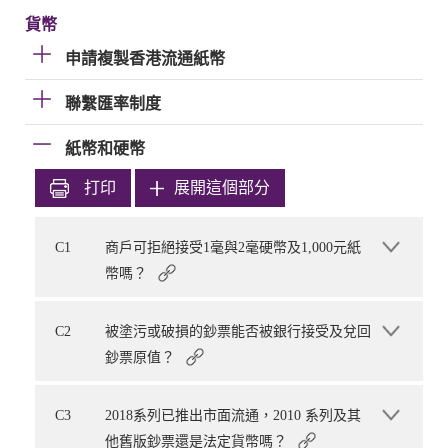
貨幣
申請複製香港流通紙幣
聯繫匯率制度
紙幣和硬幣
打印
展開這個部分
C1
商戶可拒絕接受1毫與2毫硬幣及1,000元紙
幣嗎？
C2
被塗污或破損的鈔票能否被銀行接受及兌回
鈔票原值？
C3
2018系列已推出市面流通，2010 系列及其
他舊版鈔票還是法定貨幣嗎？