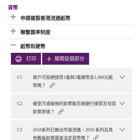
貨幣
申請複製香港流通紙幣
聯繫匯率制度
紙幣和硬幣
打印
展開這個部分
C1
商戶可拒絕接受1毫與2毫硬幣及1,000元紙
幣嗎？
C2
被塗污或破損的鈔票能否被銀行接受及兌回
鈔票原值？
C3
2018系列已推出市面流通，2010 系列及其
他舊版鈔票還是法定貨幣嗎？