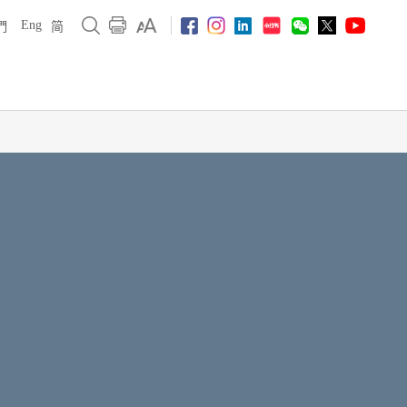
Eng
們
简