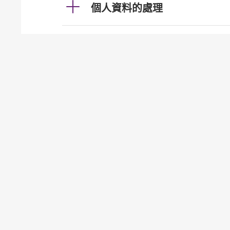
個人資料的處理
利率及匯率
投資服務
發牌事宜（認可機構證券業務
貸款
按揭
加強櫃員機服務的保安措施