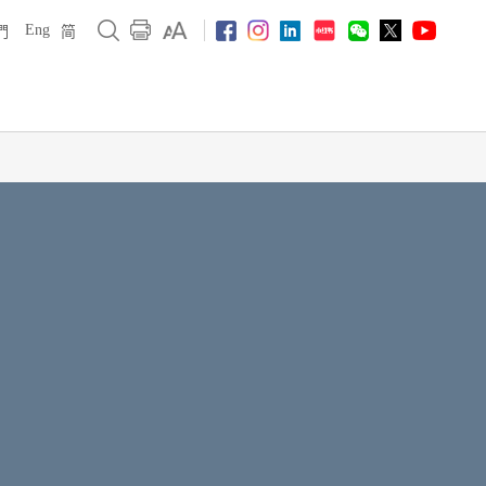
Eng
們
简