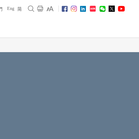
Eng
們
简