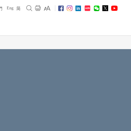
Eng
們
简