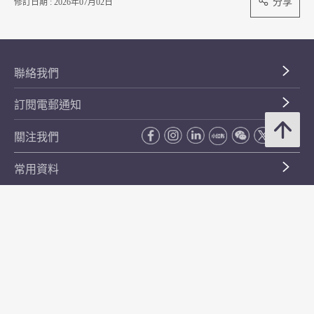
分享
修訂日期 : 2026年07月02日
聯絡我們
訂閱電郵通知
關注我們
常用資料
公開資料
無障礙瀏覽
年度整合開放數據計劃（包含空間數據計劃）
平等機會
私隱政策聲明
保安資料
網頁指南
使用條款及條件
符合萬維網聯盟有關無障礙網頁設計指引中2A級別的要求
無障礙網頁嘉許計劃
香港品牌
防貪諮詢服務(CPAS)
© 2026 年香港金融管理局。版權所有。