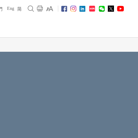
Eng
們
简