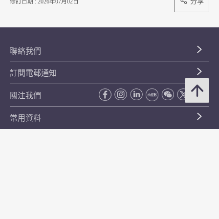
分享
修訂日期 : 2026年07月02日
聯絡我們
訂閱電郵通知
關注我們
常用資料
公開資料
無障礙瀏覽
年度整合開放數據計劃（包含空間數據計劃）
平等機會
私隱政策聲明
保安資料
網頁指南
使用條款及條件
符合萬維網聯盟有關無障礙網頁設計指引中2A級別的要求
無障礙網頁嘉許計劃
香港品牌
防貪諮詢服務(CPAS)
© 2026 年香港金融管理局。版權所有。