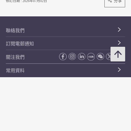
分享
修訂日期 : 2026年07月02日
聯絡我們
訂閱電郵通知
關注我們
常用資料
公開資料
無障礙瀏覽
年度整合開放數據計劃（包含空間數據計劃）
平等機會
私隱政策聲明
保安資料
網頁指南
使用條款及條件
符合萬維網聯盟有關無障礙網頁設計指引中2A級別的要求
無障礙網頁嘉許計劃
香港品牌
防貪諮詢服務(CPAS)
© 2026 年香港金融管理局。版權所有。