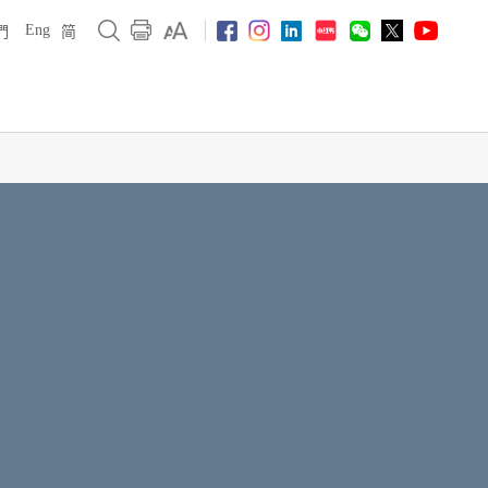
Eng
們
简