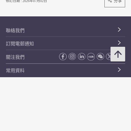
分享
修訂日期 : 2026年07月02日
聯絡我們
訂閱電郵通知
關注我們
常用資料
公開資料
無障礙瀏覽
年度整合開放數據計劃（包含空間數據計劃）
平等機會
私隱政策聲明
保安資料
網頁指南
使用條款及條件
符合萬維網聯盟有關無障礙網頁設計指引中2A級別的要求
無障礙網頁嘉許計劃
香港品牌
防貪諮詢服務(CPAS)
© 2026 年香港金融管理局。版權所有。