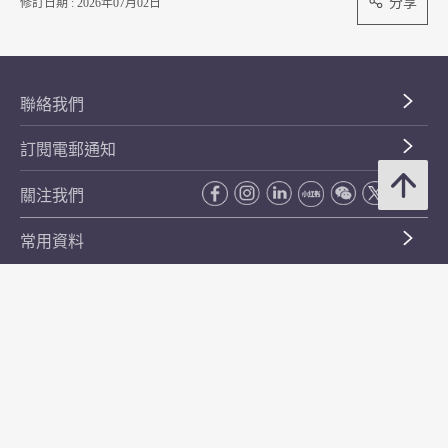
分享
修訂日期 : 2026年07月02日
聯絡我們
訂閱電郵通知
關注我們
常用資料
公開資料
無障礙瀏覽
年度整合開放數據計劃（包含空間數據計劃）
平等機會
私隱政策聲明
保安資料
網頁指南
使用條款及條件
符合萬維網聯盟有關無障礙網頁設計指引中2A級別的要求
無障礙網頁嘉許計劃
香港品牌
防貪諮詢服務(CPAS)
© 2026 年香港金融管理局。版權所有。