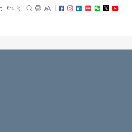
Eng
們
简