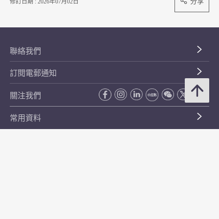
分享
修訂日期 : 2026年07月02日
聯絡我們
訂閱電郵通知
關注我們
常用資料
公開資料
無障礙瀏覽
年度整合開放數據計劃（包含空間數據計劃）
平等機會
私隱政策聲明
保安資料
網頁指南
使用條款及條件
符合萬維網聯盟有關無障礙網頁設計指引中2A級別的要求
無障礙網頁嘉許計劃
香港品牌
防貪諮詢服務(CPAS)
© 2026 年香港金融管理局。版權所有。