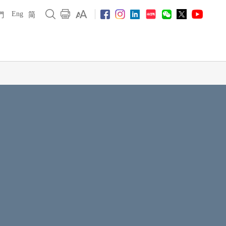
Eng
們
简