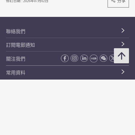
分享
修訂日期 : 2026年07月02日
聯絡我們
訂閱電郵通知
關注我們
常用資料
公開資料
無障礙瀏覽
年度整合開放數據計劃（包含空間數據計劃）
平等機會
私隱政策聲明
保安資料
網頁指南
使用條款及條件
符合萬維網聯盟有關無障礙網頁設計指引中2A級別的要求
無障礙網頁嘉許計劃
香港品牌
防貪諮詢服務(CPAS)
© 2026 年香港金融管理局。版權所有。