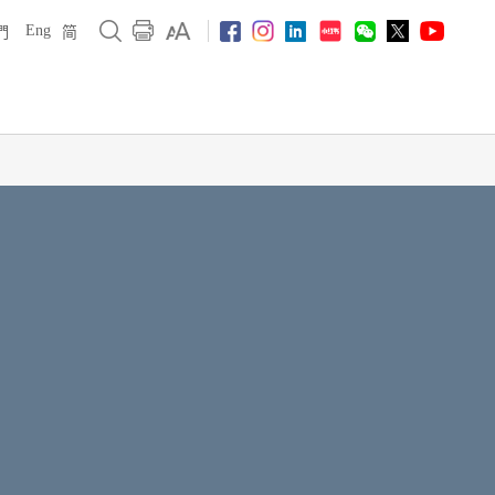
Eng
們
简