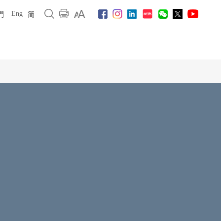
Eng
們
简