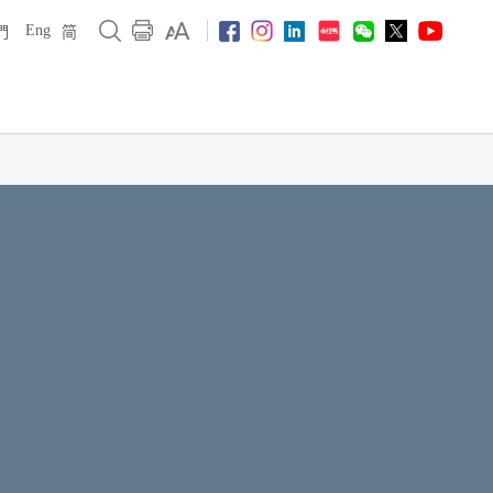
Eng
們
简