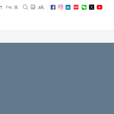
Eng
們
简