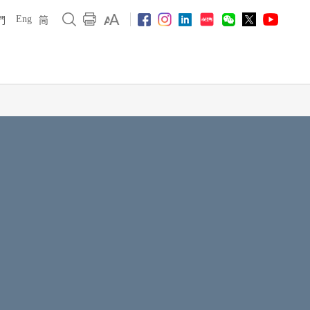
Eng
們
简