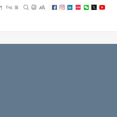
Eng
們
简