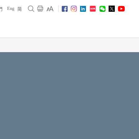
Eng
們
简