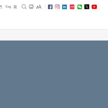
Eng
們
简