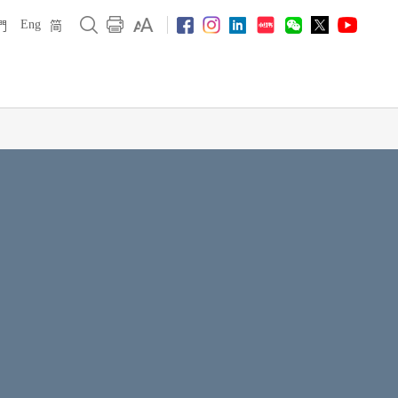
Eng
們
简