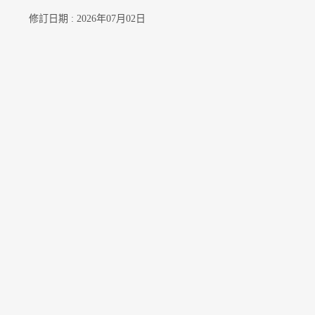
修訂日期 : 2026年07月02日
聯絡我們
訂閱電郵通知
關注我們
公開資料
無障礙瀏覽
年度整合開