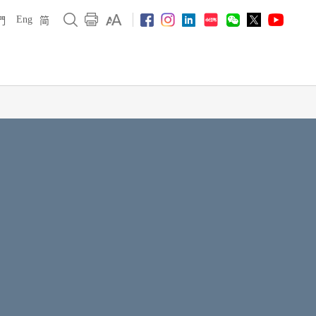
Eng
們
简