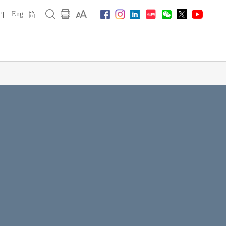
Eng
們
简