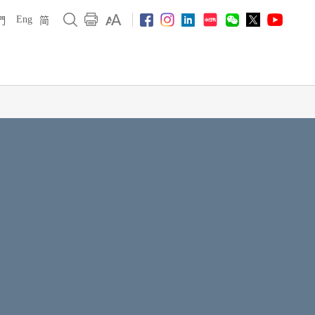
Eng
們
简