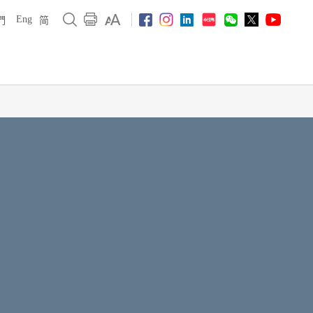
Eng
們
简