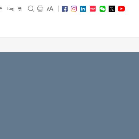
Eng
們
简