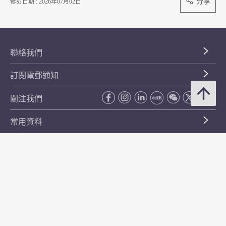
分享
修訂日期 : 2026年07月02日
聯絡我們
訂閱電郵通知
關注我們
常用資料
公開資料
無障礙瀏覽
年度整合開放數據計劃（包含空間數據計劃）
平等機會
私隱政策聲明
保安資料
網頁指南
使用條款及條件
符合萬維網聯盟有關無障礙網頁設計指引中2A級別的要求
無障礙網頁嘉許計劃
香港品牌
防貪諮詢服務(CPAS)
© 2026 年香港金融管理局。版權所有。