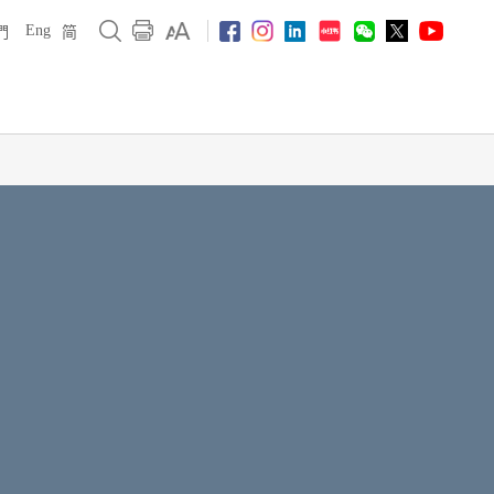
Eng
們
简