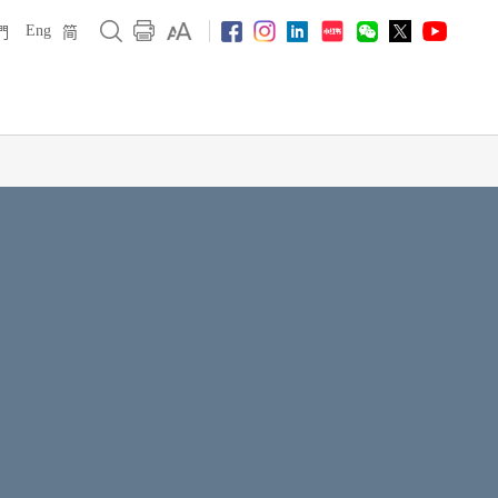
Eng
們
简