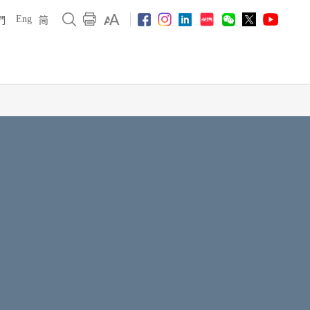
Eng
們
简