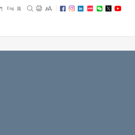
Eng
們
简