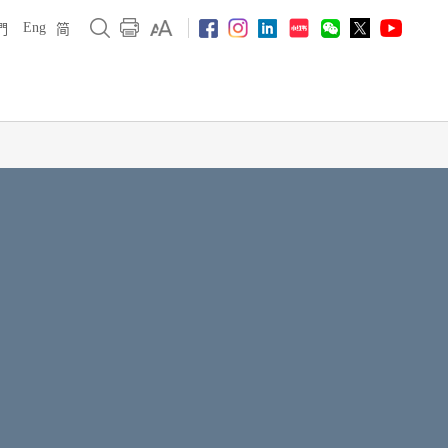
Eng
們
简