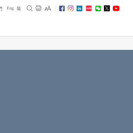
Eng
們
简