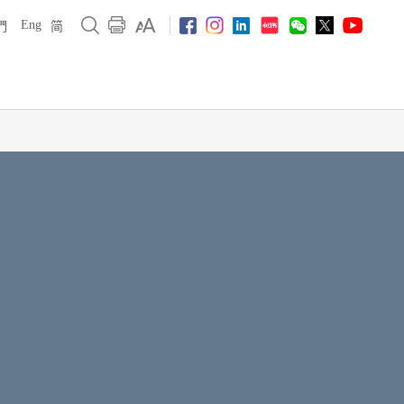
Eng
們
简