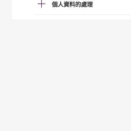
個人資料的處理
利率及匯率
投資服務
發牌事宜（認可機構證券業務
貸款
按揭
加強櫃員機服務的保安措施