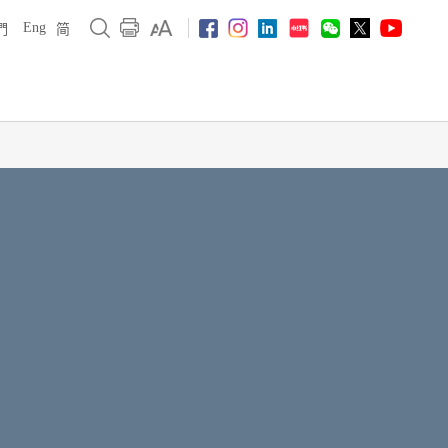
Eng
們
简