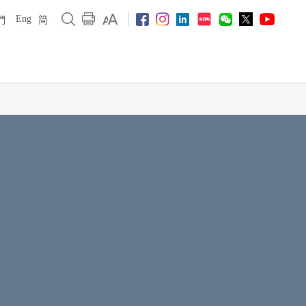
Eng
們
简