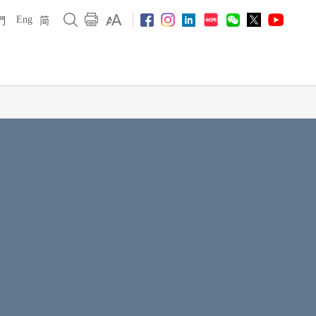
Eng
們
简