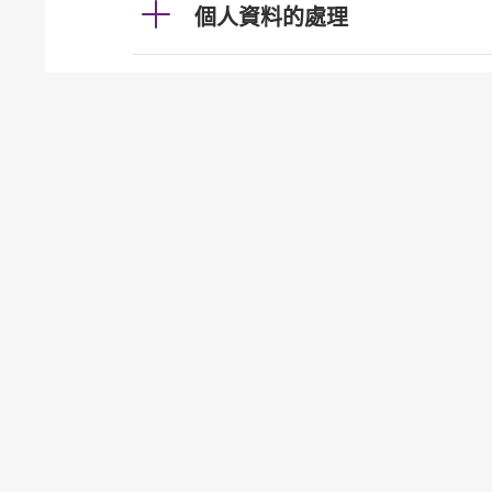
個人資料的處理
利率及匯率
投資服務
發牌事宜（認可機構證券業務
貸款
按揭
加強櫃員機服務的保安措施