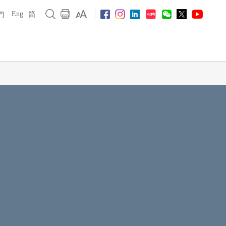
Eng
們
简