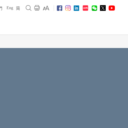
Eng
們
简