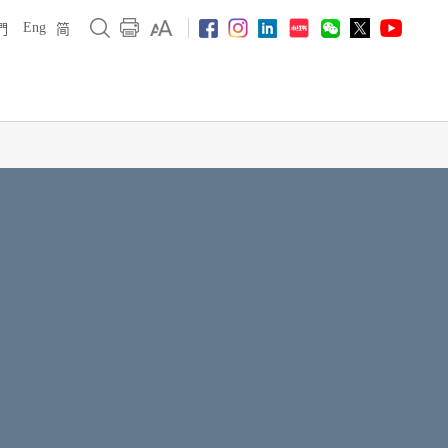
Eng
們
简